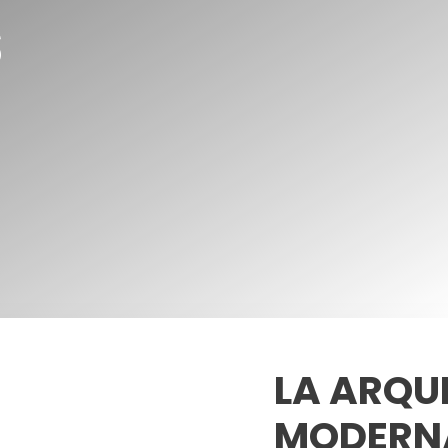
s
LA ARQU
MODERNA