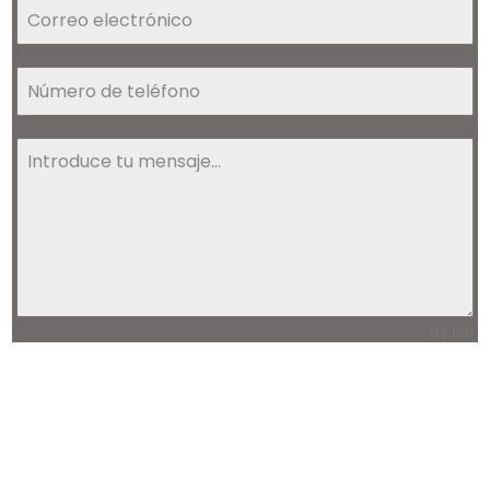
0 / 180
Politica de privacidad
*
Sí
No
De acuerdo con la Ley Estatutaria 1581 de 2012 de Protección de